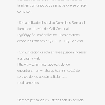
también comunico otros servicios que se ofrecen
como son:
·
Se ha activado el servicio Domicilios Farmasol
llamando a través del Call Center al
0998899164, está activo de lunes a viernes,
desde las 8:00 am a 13:00 , y , 14:30 a 17:00
·
Comunicación
directa
a
través
pueden
ingresar
a
la
página
web
http://www.farmasol.gob.ec/
,
donde
encontrarán
un
whatsapp
(0998899164)
de
servicio donde podrán solicitar sus
medicamentos.
Siempre pensando en ustedes con un servicio