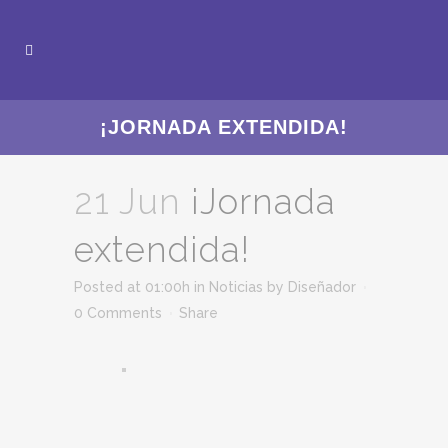
¡JORNADA EXTENDIDA!
21 Jun
¡Jornada
extendida!
Posted at 01:00h
in
Noticias
by
Diseñador
0 Comments
Share