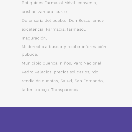
Botiquines Farmasol Móvil
convenio
cristian zamora
curso
Defensoría del pueblo
Don Bosco
emov
excelencia
Farmacia
farmasol
Inaguración
Mi derecho a buscar y recibir información
pública
Municipio Cuenca
niños
Paro Nacional
Pedro Palacios
precios solidarios
rdc
rendición cuentas
Salud
San Fernando
taller
trabajo
Transparencia