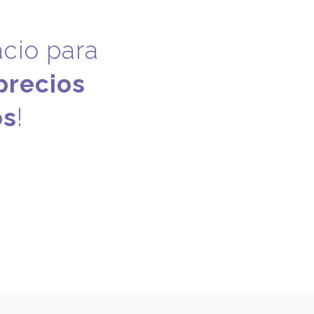
acio
para
precios
os
!