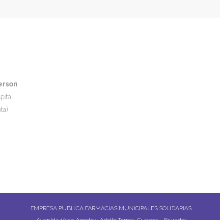
erson
pital
ta).
EMPRESA PUBLICA FARMACIAS MUNICIPALES SOLIDARIAS
Avenida 10 de Agosto y Adolfo Torres, Cuenca - Ecuador