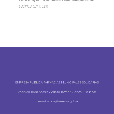
2817718 (EXT: 113)
EMPRESA PUBLICA FARMACIAS MUNICIPALES SOLIDARIAS
Avenida 10 de Agosto y Adolfo Torres, Cuenca - Ecuador
comunicacion@farmasol.gob.ec