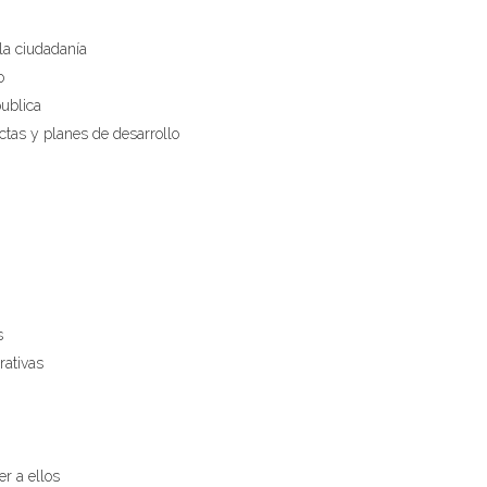
la ciudadanía
o
publica
ctas y planes de desarrollo
s
rativas
er a ellos