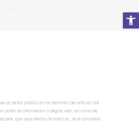
Open 
NSPARENCY
CONTACT US
INVOICES
19
an el sector público en los términos del artículo 118
e un portal de información o página web, así como de
lizada, que para efectos de esta Ley, se le considera