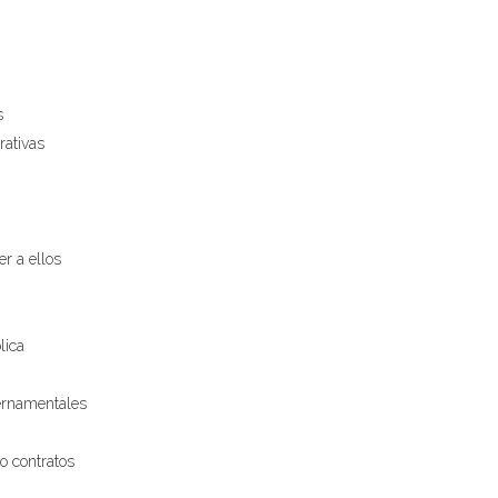
s
rativas
er a ellos
lica
bernamentales
o contratos