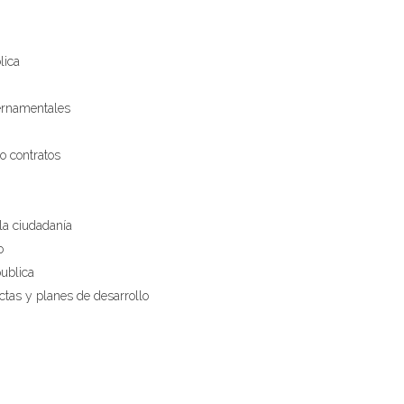
lica
bernamentales
o contratos
la ciudadanía
o
publica
ctas y planes de desarrollo