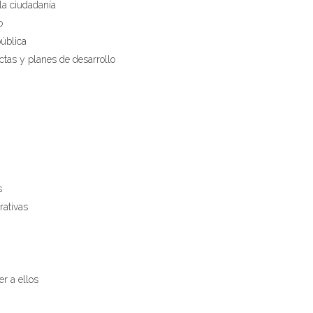
la ciudadanía
o
pública
ctas y planes de desarrollo
s
rativas
er a ellos