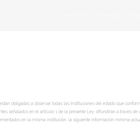
ABOUT US
SERVICES
TRA
RANSPARENCY 20
 están obligadas a observar todas las Instituciones del estado que conform
ntes señalados en el artículo 1 de la presente Ley, difundirán a través d
ementados en la misma institución, la siguiente información mínima actua