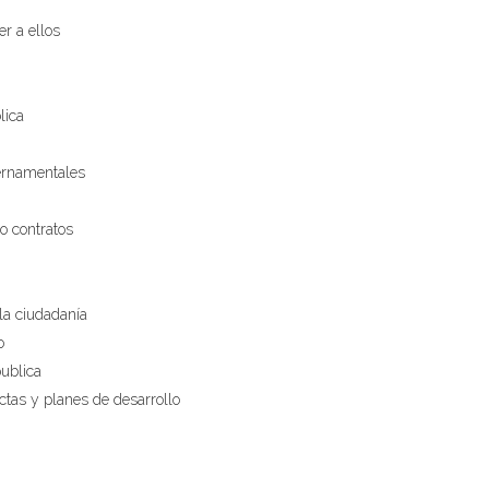
er a ellos
lica
bernamentales
o contratos
la ciudadanía
o
publica
ctas y planes de desarrollo