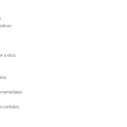
s
rativas
er a ellos
lica
bernamentales
o contratos