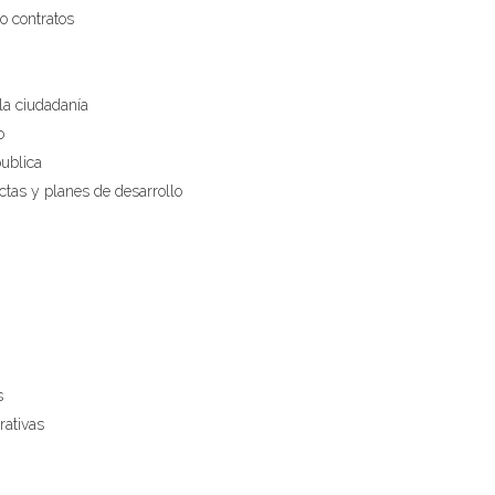
o contratos
la ciudadanía
o
publica
ctas y planes de desarrollo
s
rativas