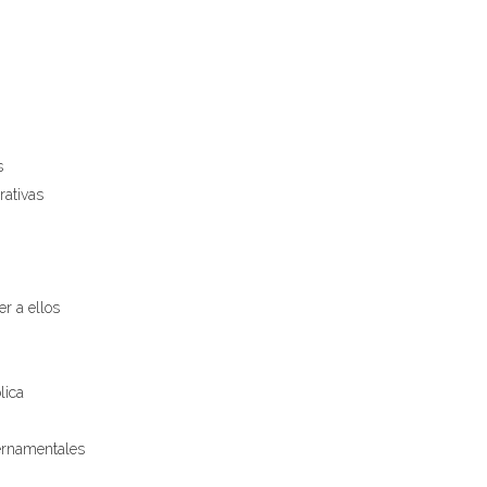
s
rativas
er a ellos
lica
bernamentales