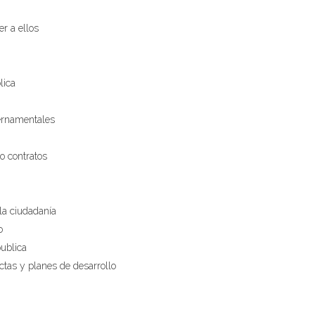
er a ellos
lica
bernamentales
o contratos
la ciudadanía
o
publica
ctas y planes de desarrollo