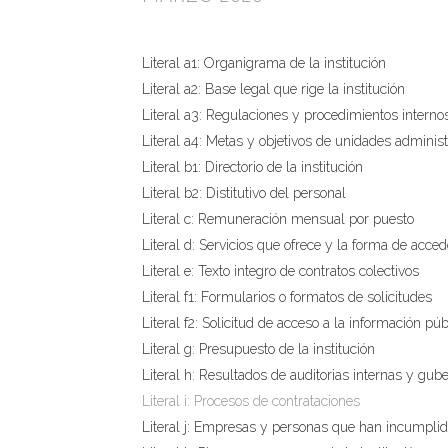
Literal a1: Organigrama de la institución
Literal a2: Base legal que rige la institución
Literal a3: Regulaciones y procedimientos interno
Literal a4: Metas y objetivos de unidades administ
Literal b1: Directorio de la institución
Literal b2: Distitutivo del personal
Literal c: Remuneración mensual por puesto
Literal d: Servicios que ofrece y la forma de acced
Literal e: Texto integro de contratos colectivos
Literal f1: Formularios o formatos de solicitudes
Literal f2: Solicitud de acceso a la información púb
Literal g: Presupuesto de la institución
Literal h: Resultados de auditorias internas y gu
Literal i: Procesos de contrataciones
Literal j: Empresas y personas que han incumplid