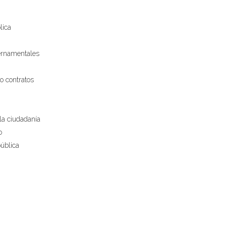
lica
bernamentales
o contratos
la ciudadanía
o
pública