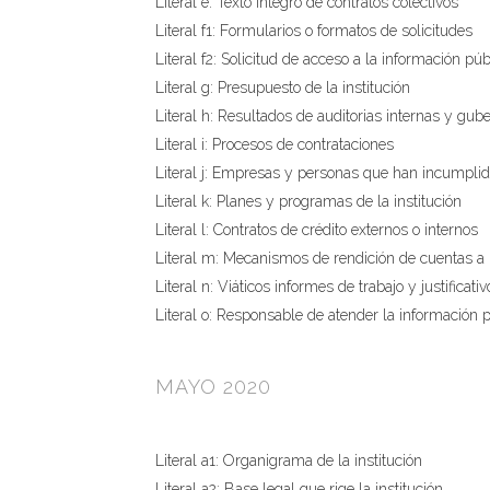
Literal e: Texto integro de contratos colectivos
Literal f1: Formularios o formatos de solicitudes
Literal f2: Solicitud de acceso a la información púb
Literal g: Presupuesto de la institución
Literal h: Resultados de auditorias internas y gu
Literal i: Procesos de contrataciones
Literal j: Empresas y personas que han incumplid
Literal k: Planes y programas de la institución
Literal l: Contratos de crédito externos o internos
Literal m: Mecanismos de rendición de cuentas a 
Literal n: Viáticos informes de trabajo y justificativ
Literal o: Responsable de atender la información 
MAYO 2020
Literal a1: Organigrama de la institución
Literal a2: Base legal que rige la institución