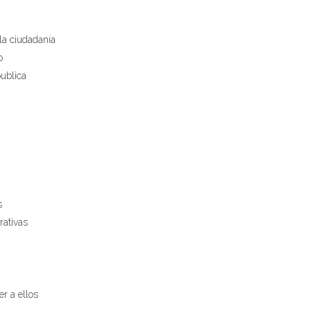
la ciudadanía
o
publica
s
rativas
er a ellos