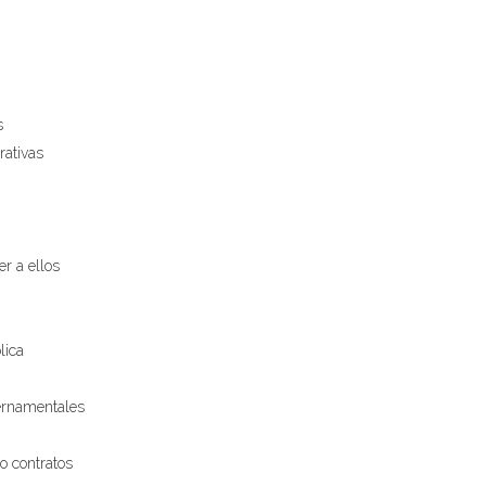
s
rativas
er a ellos
lica
bernamentales
o contratos