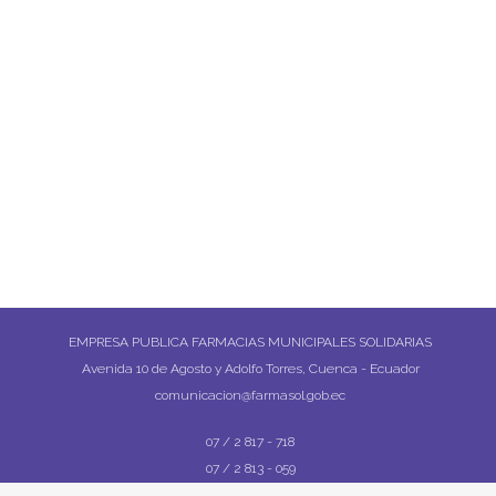
EMPRESA PUBLICA FARMACIAS MUNICIPALES SOLIDARIAS
Avenida 10 de Agosto y Adolfo Torres, Cuenca - Ecuador
comunicacion@farmasol.gob.ec
07 / 2 817 - 718
07 / 2 813 - 059