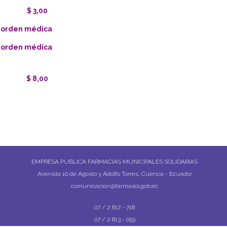
$ 3,00
 orden médica
 orden médica
$ 8,00
EMPRESA PUBLICA FARMACIAS MUNICIPALES SOLIDARIAS
Avenida 10 de Agosto y Adolfo Torres, Cuenca - Ecuador
comunicacion@farmasol.gob.ec
07 / 2 817 - 718
07 / 2 813 - 059