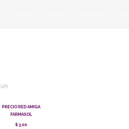
NOSOTROS
SERVICIOS
TRANSPARENCIA
CON
TORIO CENTRO
MIUM TOTORAC
ium
PRECIO RED AMIGA
FARMASOL
$ 3,00