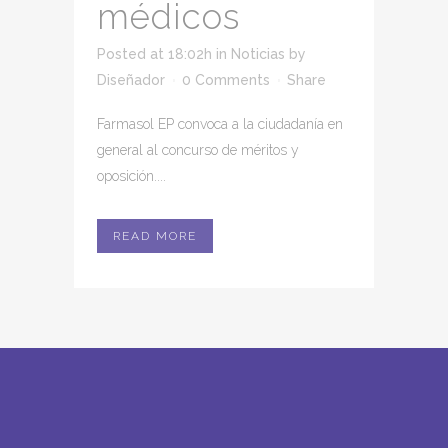
médicos
Posted at 18:02h
in
Noticias
by
Diseñador
0 Comments
Share
Farmasol EP convoca a la ciudadanía en
general al concurso de méritos y
oposición....
READ MORE