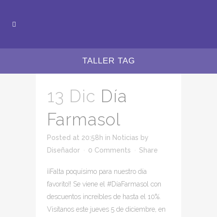
TALLER TAG
13 Dic
Día
Farmasol
Posted at 20:58h
in
Noticias
by
Diseñador
0 Comments
Share
¡¡Falta poquísimo para nuestro día
favorito!! Se viene el #DíaFarmasol con
descuentos increíbles de hasta el 10%.
Visítanos este jueves 5 de diciembre, en