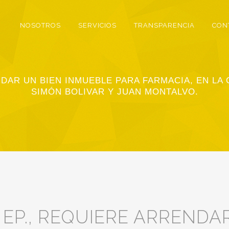
NOSOTROS
SERVICIOS
TRANSPARENCIA
CON
DAR UN BIEN INMUEBLE PARA FARMACIA, EN LA 
SIMÓN BOLIVAR Y JUAN MONTALVO.
EP., REQUIERE ARRENDAR