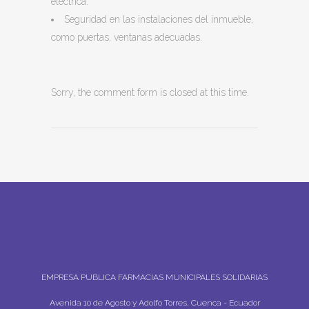
eléctrica.
Seguridad en las instalaciones del inmueble,
como puertas, ventanas adecuadas.
Sorry, the comment form is closed at this time.
EMPRESA PUBLICA FARMACIAS MUNICIPALES SOLIDARIAS
Avenida 10 de Agosto y Adolfo Torres, Cuenca - Ecuador