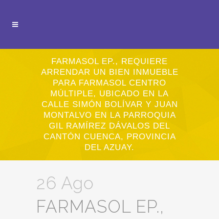
FARMASOL EP., REQUIERE
ARRENDAR UN BIEN INMUEBLE
PARA FARMASOL CENTRO
MÚLTIPLE, UBICADO EN LA
CALLE SIMÓN BOLÍVAR Y JUAN
MONTALVO EN LA PARROQUIA
GIL RAMÍREZ DÁVALOS DEL
CANTÓN CUENCA, PROVINCIA
DEL AZUAY.
26 Ago
FARMASOL EP.,