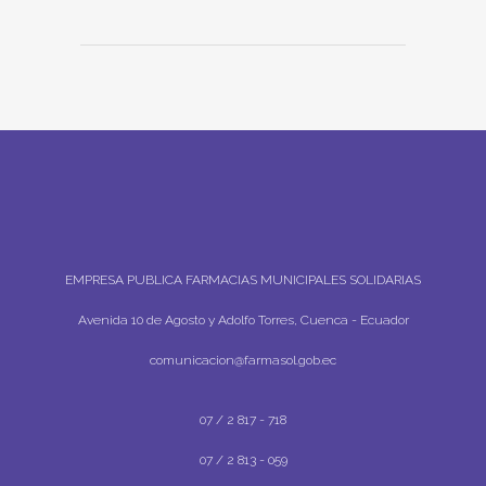
EMPRESA PUBLICA FARMACIAS MUNICIPALES SOLIDARIAS
Avenida 10 de Agosto y Adolfo Torres, Cuenca - Ecuador
comunicacion@farmasol.gob.ec
07 / 2 817 - 718
07 / 2 813 - 059