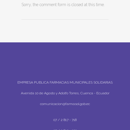
Sorry, the comment form is closed at this time.
EMPRESA PUBLICA FARMACIAS MUNICIPALES SOLIDARIAS
Avenida 10 de Agosto y Adolfo Torres, Cuenca - Ecuador
comunicacion@farmasol.gob.ec
07 / 2 817 - 718