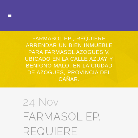
FARMASOL EP., REQUIERE
ARRENDAR UN BIEN INMUEBLE
PARA FARMASOL AZOGUES V,
UBICADO EN LA CALLE AZUAY Y
BENIGNO MALO, EN LA CIUDAD
DE AZOGUES, PROVINCIA DEL
CAÑAR.
24 Nov
FARMASOL EP.,
REQUIERE