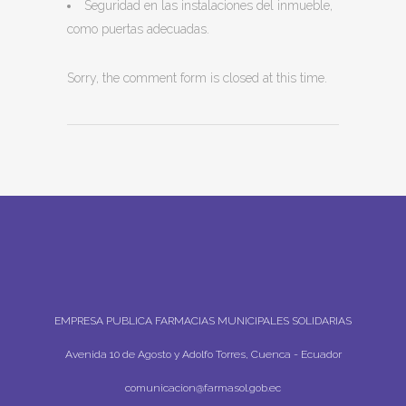
Seguridad en las instalaciones del inmueble,
como puertas adecuadas.
Sorry, the comment form is closed at this time.
EMPRESA PUBLICA FARMACIAS MUNICIPALES SOLIDARIAS
Avenida 10 de Agosto y Adolfo Torres, Cuenca - Ecuador
comunicacion@farmasol.gob.ec