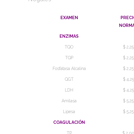
EXAMEN
PRECI
NORM
ENZIMAS
TQO
$ 2,25
TQP
$ 2,25
Fosfatasa Alcalina
$ 2,25
QGT
$ 4,25
LDH
$ 4,25
Amilasa
$ 5,25
Lipesa
$ 5,25
COAGULACIÓN
TP
$ 2,0