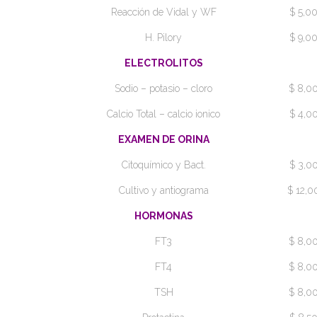
Reacción de Vidal y WF
$ 5,0
H. Pilory
$ 9,0
ELECTROLITOS
Sodio – potasio – cloro
$ 8,0
Calcio Total – calcio ionico
$ 4,0
EXAMEN DE ORINA
Citoquímico y Bact.
$ 3,0
Cultivo y antiograma
$ 12,0
HORMONAS
FT3
$ 8,0
FT4
$ 8,0
TSH
$ 8,0