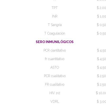
TPT
$ 2,0
INR
$ 1,0
T Sangría
$ 0,5
T Coagulación
$ 0,5
SERO INMUNILÓGICOS
PCR ciantitativo
$ 4,5
fr cuantitativo
$ 4,5
ASTO
$ 4,5
PCR cualitativo
$ 2,50
FR cualitativo
$ 2,50
HIV 1+2
$ 10,0
VDRL
$ 3,0