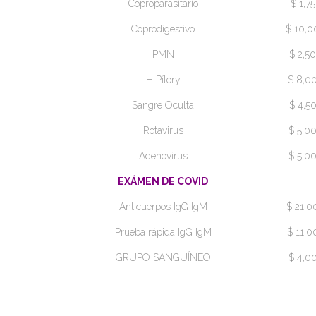
Coproparasitario
$ 1,75
Coprodigestivo
$ 10,0
PMN
$ 2,50
H Pílory
$ 8,0
Sangre Oculta
$ 4,5
Rotavirus
$ 5,0
Adenovirus
$ 5,0
EXÁMEN DE COVID
Anticuerpos IgG IgM
$ 21,0
Prueba rápida IgG IgM
$ 11,0
GRUPO SANGUÍNEO
$ 4,0