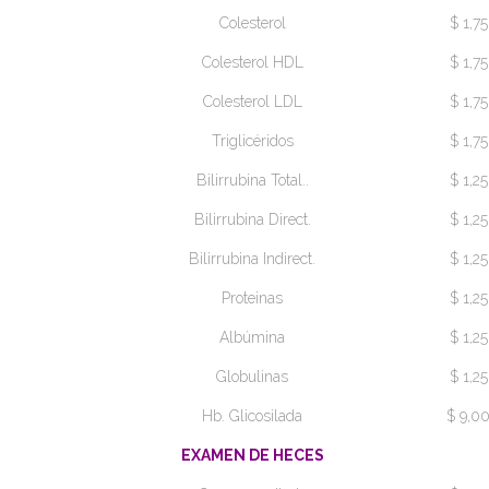
Colesterol
$ 1,75
Colesterol HDL
$ 1,75
Colesterol LDL
$ 1,75
Triglicéridos
$ 1,75
Bilirrubina Total..
$ 1,25
Bilirrubina Direct.
$ 1,25
Bilirrubina Indirect.
$ 1,25
Proteinas
$ 1,25
Albúmina
$ 1,25
Globulinas
$ 1,25
Hb. Glicosilada
$ 9,0
EXAMEN DE HECES