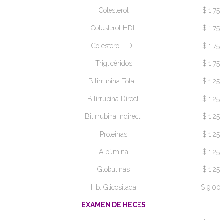
Colesterol
$ 1,75
Colesterol HDL
$ 1,75
Colesterol LDL
$ 1,75
Triglicéridos
$ 1,75
Bilirrubina Total..
$ 1,25
Bilirrubina Direct.
$ 1,25
Bilirrubina Indirect.
$ 1,25
Proteinas
$ 1,25
Albúmina
$ 1,25
Globulinas
$ 1,25
Hb. Glicosilada
$ 9,0
EXAMEN DE HECES