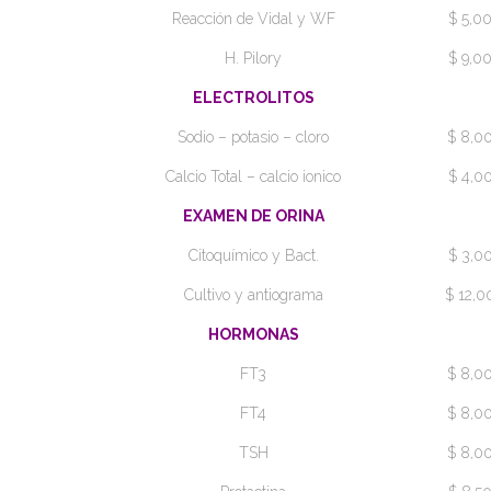
Reacción de Vidal y WF
$ 5,0
H. Pilory
$ 9,0
ELECTROLITOS
Sodio – potasio – cloro
$ 8,0
Calcio Total – calcio ionico
$ 4,0
EXAMEN DE ORINA
Citoquímico y Bact.
$ 3,0
Cultivo y antiograma
$ 12,0
HORMONAS
FT3
$ 8,0
FT4
$ 8,0
TSH
$ 8,0