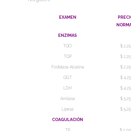
EXAMEN
PRECI
NORM
ENZIMAS
TQO
$ 2,25
TQP
$ 2,25
Fosfatasa Alcalina
$ 2,25
QGT
$ 4,25
LDH
$ 4,25
Amilasa
$ 5,25
Lipesa
$ 5,25
COAGULACIÓN
TP
$ 2,0