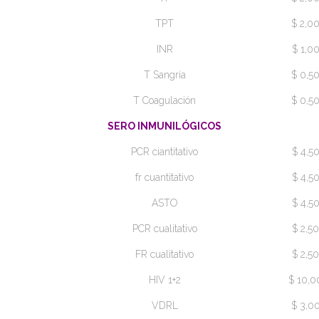
TPT
$ 2,0
INR
$ 1,0
T Sangría
$ 0,5
T Coagulación
$ 0,5
SERO INMUNILÓGICOS
PCR ciantitativo
$ 4,5
fr cuantitativo
$ 4,5
ASTO
$ 4,5
PCR cualitativo
$ 2,50
FR cualitativo
$ 2,50
HIV 1+2
$ 10,0
VDRL
$ 3,0