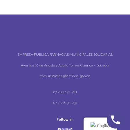
EMPRESA PUBLICA FARMACIAS MUNICIPALES SOLIDARIAS
Avenida 10 de Agosto y Adolfo Torres, Cuenca - Ecuador
comunicacion@farmasol.gob.ec
07 / 2 817 - 718
07 / 2 813 - 059
Follow in:
English
FACEBOOK
X
INSTAGRAM
TIKTOK