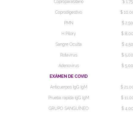
Coproparasitario
$ 1,75
Coprodigestivo
$ 10,0
PMN
$ 2,50
H Pílory
$ 8,0
Sangre Oculta
$ 4,5
Rotavirus
$ 5,0
Adenovirus
$ 5,0
EXÁMEN DE COVID
Anticuerpos IgG IgM
$ 21,0
Prueba rápida IgG IgM
$ 11,0
GRUPO SANGUÍNEO
$ 4,0