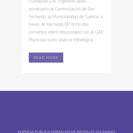
Fundación y el Trigésimo Sexto
aniversario de Cantonización de San
Fernando; la Municipalidad de Cuenca, a
través de Farmasol EP, firmó dos
convenios interinstitucionales con el GAD
Municipal como alianza estratégica,...
READ MORE
EMPRESA PUBLICA FARMACIAS MUNICIPALES SOLIDARIAS