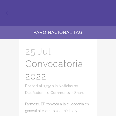
PARO NACIONAL TAG
25 Jul
Convocatoria
2022
Posted at 17:51h
in
Noticias
by
Diseñador
0 Comments
Share
Farmasol EP convoca a la ciudadanía en
general al concurso de méritos y