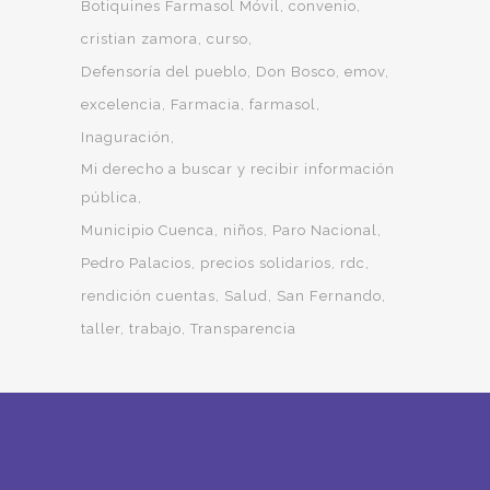
Botiquines Farmasol Móvil
convenio
cristian zamora
curso
Defensoría del pueblo
Don Bosco
emov
excelencia
Farmacia
farmasol
Inaguración
Mi derecho a buscar y recibir información
pública
Municipio Cuenca
niños
Paro Nacional
Pedro Palacios
precios solidarios
rdc
rendición cuentas
Salud
San Fernando
taller
trabajo
Transparencia