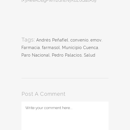
t=3MewKOBgPWm2GnENyKbZ6Q&s=09
Tags:
Andrés Peñafiel
,
convenio
,
emov
,
Farmacia
,
farmasol
,
Municipio Cuenca
,
Paro Nacional
,
Pedro Palacios
,
Salud
Post A Comment