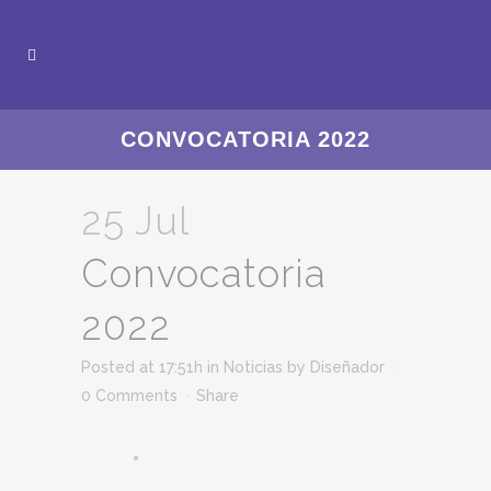
CONVOCATORIA 2022
25 Jul
Convocatoria
2022
Posted at 17:51h
in
Noticias
by
Diseñador
0 Comments
Share