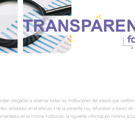
 están obligadas a observar todas las Instituciones del estado que conform
ntes señalados en el artículo 1 de la presente Ley, difundirán a través d
ementados en la misma institución, la siguiente información mínima actua