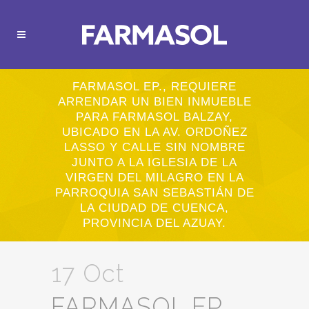
FARMASOL EP., REQUIERE
ARRENDAR UN BIEN INMUEBLE
PARA FARMASOL BALZAY,
UBICADO EN LA AV. ORDOÑEZ
LASSO Y CALLE SIN NOMBRE
JUNTO A LA IGLESIA DE LA
VIRGEN DEL MILAGRO EN LA
PARROQUIA SAN SEBASTIÁN DE
LA CIUDAD DE CUENCA,
PROVINCIA DEL AZUAY.
17 Oct
FARMASOL EP.,