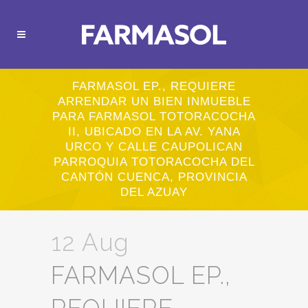
FARMASOL EP., REQUIERE
ARRENDAR UN BIEN INMUEBLE
PARA FARMASOL TOTORACOCHA
II, UBICADO EN LA AV. YANA
URCO Y CALLE CAUPOLICAN
PARROQUIA TOTORACOCHA DEL
CANTÓN CUENCA, PROVINCIA
DEL AZUAY
12 Aug
FARMASOL EP.,