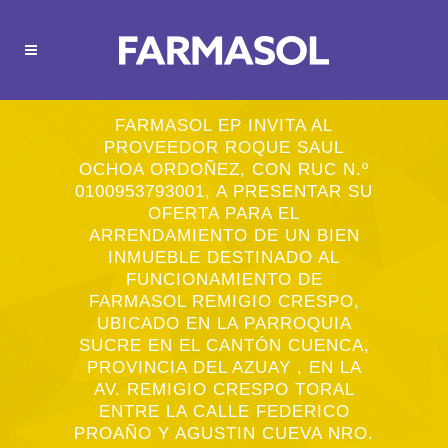
FARMASOL EP INVITA AL
PROVEEDOR ROQUE SAUL
OCHOA ORDOÑEZ, CON RUC N.º
0100953793001, A PRESENTAR SU
OFERTA PARA EL
ARRENDAMIENTO DE UN BIEN
INMUEBLE DESTINADO AL
FUNCIONAMIENTO DE
FARMASOL REMIGIO CRESPO,
UBICADO EN LA PARROQUIA
SUCRE EN EL CANTÓN CUENCA,
PROVINCIA DEL AZUAY , EN LA
AV. REMIGIO CRESPO TORAL
ENTRE LA CALLE FEDERICO
PROAÑO Y AGUSTIN CUEVA NRO.