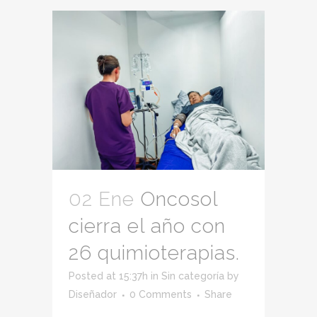
02 Ene
Oncosol
cierra el año con
26 quimioterapias.
Posted at 15:37h
in
Sin categoría
by
Diseñador
0 Comments
Share