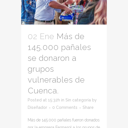
02 Ene
Más de
145.000 pañales
se donaron a
grupos
vulnerables de
Cuenca.
Posted at 15:32h
in
Sin categoría
by
Diseñador
0 Comments
Share
Más de 145.000 pañales fueron donados
por la empresa Farmasol a los grupos de