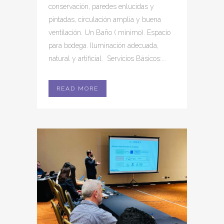
conservación, paredes enlucidas y
pintadas, circulación amplia y buena
ventilación. Un Baño ( mínimo). Espacio
para bodega. Iluminación adecuada,
natural y artificial. Servicios Básicos:...
READ MORE