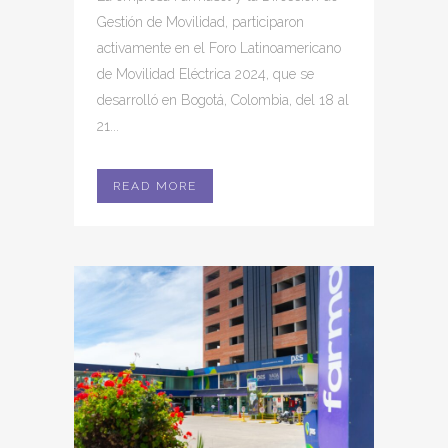
Gestión de Movilidad, participaron
activamente en el Foro Latinoamericano
de Movilidad Eléctrica 2024, que se
desarrolló en Bogotá, Colombia, del 18 al
21...
READ MORE