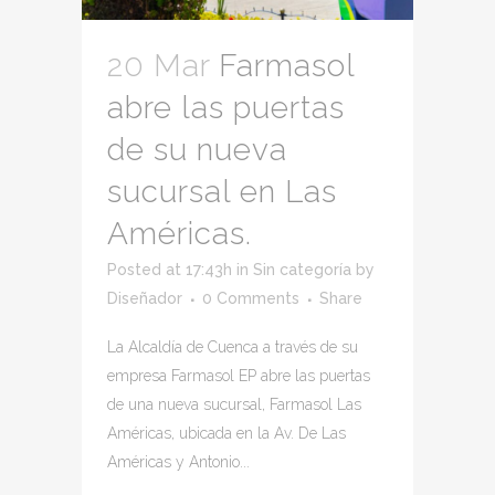
20 Mar
Farmasol
abre las puertas
de su nueva
sucursal en Las
Américas.
Posted at 17:43h
in
Sin categoría
by
Diseñador
0 Comments
Share
La Alcaldía de Cuenca a través de su
empresa Farmasol EP abre las puertas
de una nueva sucursal, Farmasol Las
Américas, ubicada en la Av. De Las
Américas y Antonio...