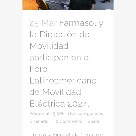
25 Mar
Farmasol y
la Dirección de
Movilidad
participan en el
Foro
Latinoamericano
de Movilidad
Eléctrica 2024.
Posted at 15:00h
in
Sin categoría
by
Diseñador
0 Comments
Share
La empresa Farmasol y la Dirección de