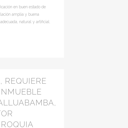
icación en buen estado de
ulación amplia y buena
decuada, natural y artificial.
, REQUIERE
 INMUEBLE
ALLUABAMBA,
TOR
RROQUIA