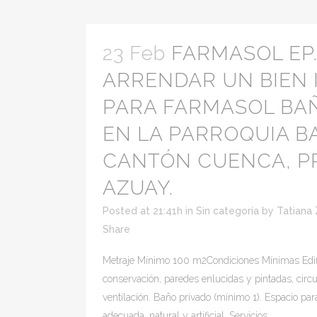
23 Feb
FARMASOL EP.
ARRENDAR UN BIEN
PARA FARMASOL BA
EN LA PARROQUIA B
CANTÓN CUENCA, PR
AZUAY.
Posted at 21:41h
in
Sin categoría
by
Tatiana
Share
Metraje Mínimo 100 m2Condiciones Mínimas Edif
conservación, paredes enlucidas y pintadas, circ
ventilación. Baño privado (mínimo 1). Espacio pa
adecuada, natural y artificial. Servicios...