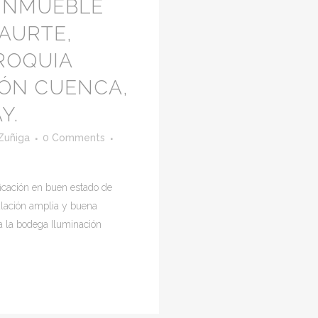
 INMUEBLE
AURTE,
ROQUIA
TÓN CUENCA,
Y.
Zuñiga
0 Comments
cación en buen estado de
ulación amplia y buena
ra la bodega Iluminación