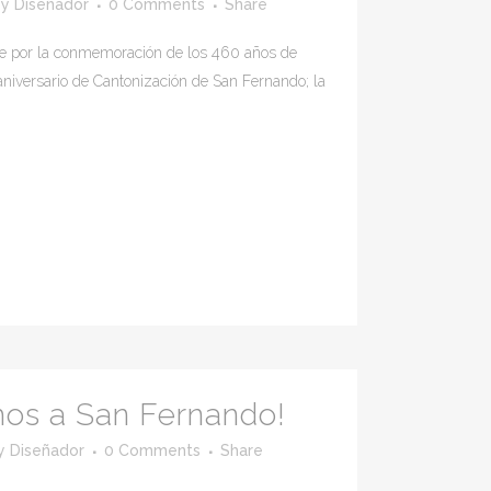
by
Diseñador
0 Comments
Share
e por la conmemoración de los 460 años de
aniversario de Cantonización de San Fernando; la
os a San Fernando!
y
Diseñador
0 Comments
Share