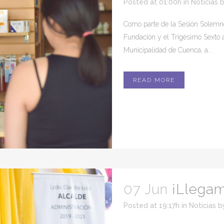
Posted at 01:00h
in
Noticias
Como parte de la Sesión Solemn
Fundación y el Trigésimo Sexto 
Municipalidad de Cuenca, a...
READ MORE
07 Jun
¡Llegam
Posted at 19:17h
in
Noticias
b