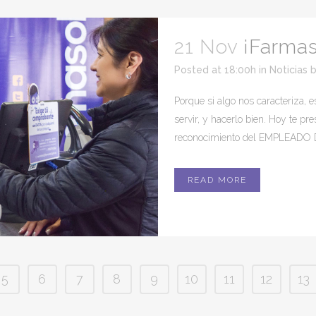
21 Nov
¡Farmas
Posted at 18:00h
in
Noticias
Porque si algo nos caracteriza,
servir, y hacerlo bien. Hoy te p
reconocimiento del EMPLEADO 
READ MORE
5
6
7
8
9
10
11
12
13