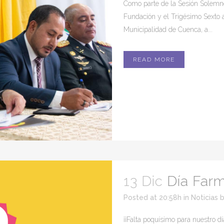
Como parte de la Sesión Solemn
Fundación y el Trigésimo Sexto 
Municipalidad de Cuenca, a...
READ MORE
13 Dic
Día Far
Posted at 20:58h
in
Noticias
¡¡Falta poquísimo para nuestro dí