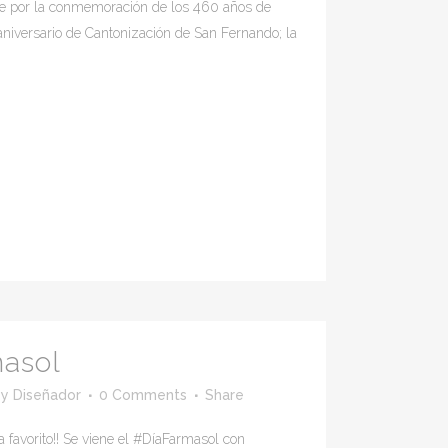
e por la conmemoración de los 460 años de
aniversario de Cantonización de San Fernando; la
masol
by
Diseñador
0 Comments
Share
a favorito!! Se viene el #DíaFarmasol con