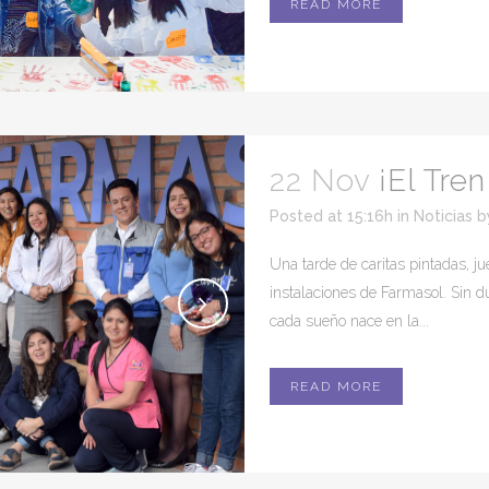
READ MORE
22 Nov
¡El Tre
Posted at 15:16h
in
Noticias
b
Una tarde de caritas pintadas, ju
instalaciones de Farmasol. Sin 
cada sueño nace en la...
READ MORE