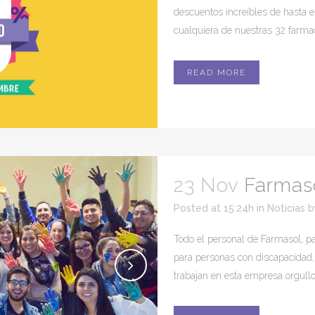
descuentos increíbles de hasta e
cualquiera de nuestras 32 farmaci
READ MORE
23 Nov
Farmaso
Posted at 15:24h
in
Noticias
Todo el personal de Farmasol, part
para personas con discapacidad, 
trabajan en esta empresa orgull