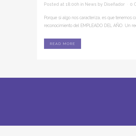
Posted at 18:00h
in
News
by
Diseñador
0 
Porque si algo nos caracteriza, es que tenemos c
reconocimiento del EMPLEADO DEL AÑO. Un recon
READ MORE