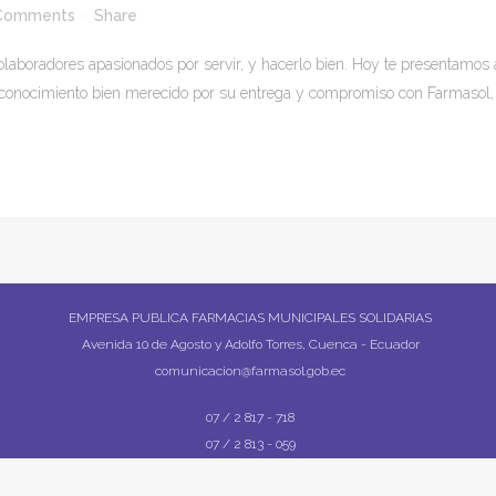
Comments
Share
olaboradores apasionados por servir, y hacerlo bien. Hoy te presentamos 
ocimiento bien merecido por su entrega y compromiso con Farmasol, y
EMPRESA PUBLICA FARMACIAS MUNICIPALES SOLIDARIAS
Avenida 10 de Agosto y Adolfo Torres, Cuenca - Ecuador
comunicacion@farmasol.gob.ec
07 / 2 817 - 718
07 / 2 813 - 059