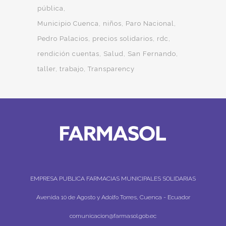
pública
Municipio Cuenca
niños
Paro Nacional
Pedro Palacios
precios solidarios
rdc
rendición cuentas
Salud
San Fernando
taller
trabajo
Transparency
EMPRESA PUBLICA FARMACIAS MUNICIPALES SOLIDARIAS
Avenida 10 de Agosto y Adolfo Torres, Cuenca - Ecuador
comunicacion@farmasol.gob.ec