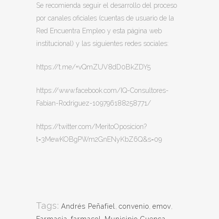
Se recomienda seguir el desarrollo del proceso
por canales oficiales (cuentas de usuario de la
Red Encuentra Empleo y esta página web
institucional) y las siguientes redes sociales:
https://t.me/+vQmZUV8dD0BkZDY5
https://www.facebook.com/IQ-Consultores-
Fabian-Rodriguez-109796188258771/
https://twitter.com/MeritoOposicion?
t=3MewKOBgPWm2GnENyKbZ6Q&s=09
Tags:
Andrés Peñafiel
,
convenio
,
emov
,