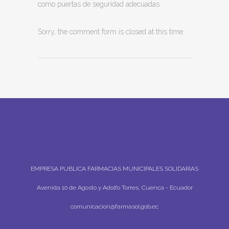
como puertas de seguridad adecuadas.
Sorry, the comment form is closed at this time.
EMPRESA PUBLICA FARMACIAS MUNICIPALES SOLIDARIAS
Avenida 10 de Agosto y Adolfo Torres, Cuenca - Ecuador
comunicacion@farmasol.gob.ec