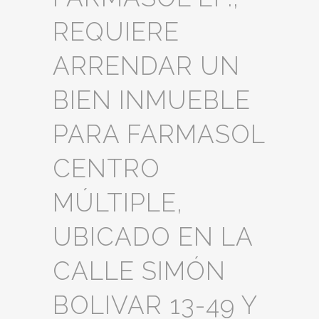
REQUIERE
ARRENDAR UN
BIEN INMUEBLE
PARA FARMASOL
CENTRO
MÚLTIPLE,
UBICADO EN LA
CALLE SIMÓN
BOLIVAR 13-49 Y