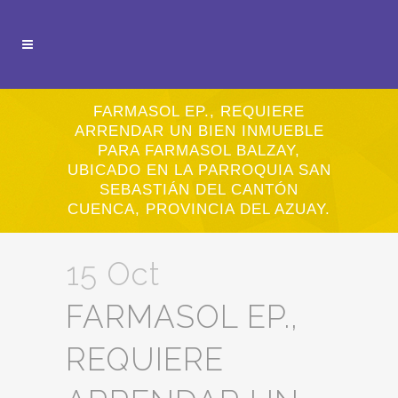
FARMASOL EP., REQUIERE
ARRENDAR UN BIEN INMUEBLE
PARA FARMASOL BALZAY,
UBICADO EN LA PARROQUIA SAN
SEBASTIÁN DEL CANTÓN
CUENCA, PROVINCIA DEL AZUAY.
15 Oct
FARMASOL EP.,
REQUIERE