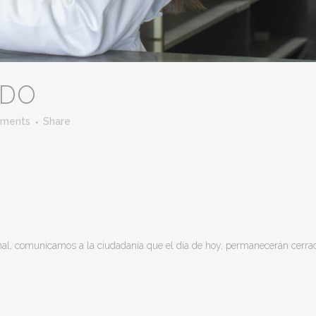
DO
ments
Share
onal, comunicamos a la ciudadanía que el día de hoy, permanecerán cerra