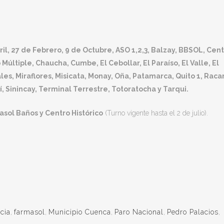
ril, 27 de Febrero, 9 de Octubre, ASO 1,2,3, Balzay, BBSOL, Cen
últiple, Chaucha, Cumbe, El Cebollar, El Paraíso, El Valle, El
es, Miraflores, Misicata, Monay, Oña, Patamarca, Quito 1, Racar
í, Sinincay, Terminal Terrestre, Totoratocha y Tarqui.
asol Baños y Centro Histórico
(Turno vigente hasta el 2 de julio).
cia
,
farmasol
,
Municipio Cuenca
,
Paro Nacional
,
Pedro Palacios
,