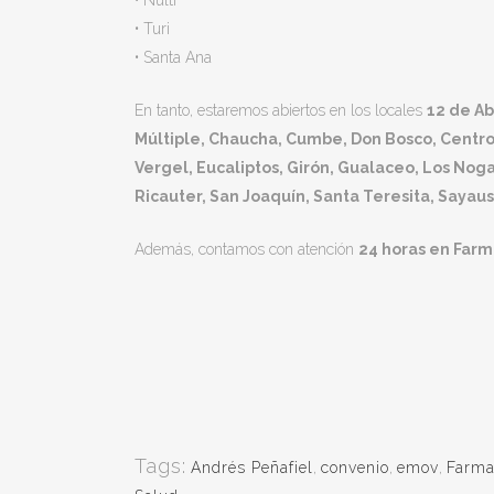
• Nulti
• Turi
• Santa Ana
En tanto, estaremos abiertos en los locales
12 de Ab
Múltiple, Chaucha, Cumbe, Don Bosco, Centro M
Vergel, Eucaliptos, Girón, Gualaceo, Los Nogal
Ricauter, San Joaquín, Santa Teresita, Sayaus
Además, contamos con atención
24 horas en Farm
Tags:
Andrés Peñafiel
,
convenio
,
emov
,
Farma