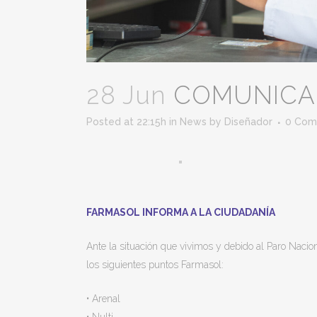
28 Jun
COMUNICA
Posted at 22:15h
in
News
by
Diseñador
0 Com
FARMASOL INFORMA A LA CIUDADANÍA
Ante la situación que vivimos y debido al Paro Naci
los siguientes puntos Farmasol:
• Arenal